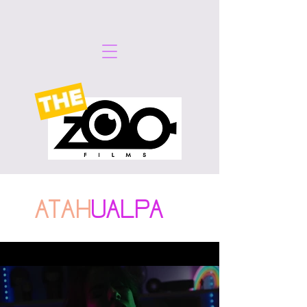
ATAH
UALPA